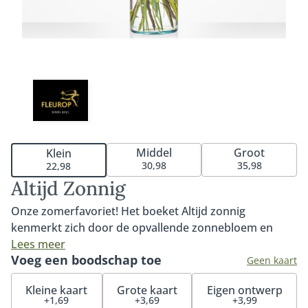
Middel
Groot
Klein
30,98
35,98
22,98
Altijd Zonnig
Onze zomerfavoriet! Het boeket Altijd zonnig
kenmerkt zich door de opvallende zonnebloem en
kleurrijke seizoensbloemen. Een mooi en speels
Lees meer
Voeg een boodschap toe
boeket en perfect voor op de salontafel of in de
Geen kaart
keuken. Een ware eyecatcher en gevuld met de
Kleine kaart
Grote kaart
Eigen ontwerp
mooiste en meest verse bloemen. Om dagen lang van
+1,69
+3,69
+3,99