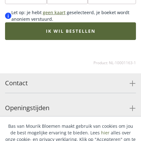
te genieten. Tip: bestel een bijpassende vaas, onze
heerlijke chocolade of luxe bonbons voor de ultieme
Let op: je hebt
geen kaart
geselecteerd, je boeket wordt
verrassing.
anoniem verstuurd.
IK WIL BESTELLEN
Product: NL-10001163-1
Contact
Openingstijden
Bas van Mourik Bloemen maakt gebruik van cookies om jou
Service
de best mogelijke ervaring te bieden. Lees
hier
alles over
onze cookie- en privacy verklaring. Klik op "Accepteren" om te