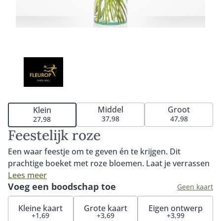
Middel
Groot
Klein
37,98
47,98
27,98
Feestelijk roze
Een waar feestje om te geven én te krijgen. Dit
prachtige boeket met roze bloemen. Laat je verrassen
door dit mooie boeket. Speciaal en met liefde
Lees meer
Voeg een boodschap toe
samengesteld door de lokale vakbloemist met de
Geen kaart
mooiste bloemen van dit moment. Het boeket wordt
Kleine kaart
Grote kaart
Eigen ontwerp
met zorg samengesteld door de bloemist met de
+1,69
+3,69
+3,99