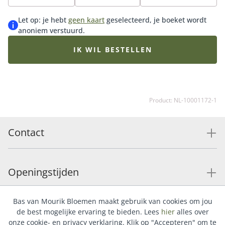
mooiste roze seizoensbloemen die op dat moment
goed verkrijgbaar zijn. Daardoor kan het boeket iets
Let op: je hebt
geen kaart
geselecteerd, je boeket wordt
afwijken van de getoonde afbeelding.
anoniem verstuurd.
IK WIL BESTELLEN
Product: NL-10001172-1
Contact
Openingstijden
Bas van Mourik Bloemen maakt gebruik van cookies om jou
Service
de best mogelijke ervaring te bieden. Lees
hier
alles over
onze cookie- en privacy verklaring. Klik op "Accepteren" om te