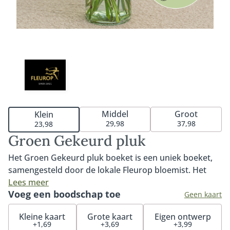
Middel
Groot
Klein
29,98
37,98
23,98
Groen Gekeurd pluk
Het Groen Gekeurd pluk boeket is een uniek boeket,
samengesteld door de lokale Fleurop bloemist. Het
boeket bestaat uit duurzaam gekwalificeerde MPS-A+
Lees meer
Voeg een boodschap toe
en MPS-A kwaliteitsbloemen die op het moment van
Geen kaart
bestellen goed beschikbaar zijn. MPS- ABC is het
Kleine kaart
Grote kaart
Eigen ontwerp
wereldwijde certificaat dat duurzaamheid van
+1,69
+3,69
+3,99