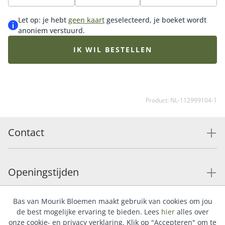
bloemen aantoonbaar maakt. Door te kiezen voor een
Groen Gekeurd-boeket ben je zeker van de meest
Let op: je hebt
geen kaart
geselecteerd, je boeket wordt
duurzame en groene keuze uit het Fleurop
anoniem verstuurd.
assortiment. Het afgebeelde boeket is een voorbeeld
van het middelformaat. Omdat het boeket wordt
IK WIL BESTELLEN
samengesteld met de mooiste bloemen die op dat
moment beschikbaar en verantwoord verkregen zijn,
is ieder boeket uniek. Hierdoor kan de samenstelling
iets afwijken van het voorbeeld, afhankelijk van de
Product: NL-112999104-1
beschikbaarheid.
Contact
Openingstijden
Bas van Mourik Bloemen maakt gebruik van cookies om jou
Service
de best mogelijke ervaring te bieden. Lees
hier
alles over
onze cookie- en privacy verklaring. Klik op "Accepteren" om te