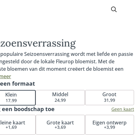
izoensverrassing
populaire Seizoensverrassing wordt met liefde en passie
gesteld door de lokale Fleurop bloemist. Met de
te bloemen van dit moment creëert de bloemist een
boeket om jezelf of iemand anders mee te verrassen. De
 meer
 een formaat
ensverrassing wisselt elk seizoen en is verkrijgbaar in
, middel en groot en wordt geleverd exclusief vaas (apart
Middel
Groot
Klein
e bestellen). De afgebeelde boeketten zijn een
24,99
31,99
17,99
impressie van het middelformaat. Het geleverde boeket
 een boodschap toe
Geen kaart
 persoonlijk samengesteld door de Fleurop bloemist met
 dat moment best beschikbare seizoens bloemen.
leine kaart
Grote kaart
Eigen ontwerp
+1,69
+3,69
+3,99
oor kan het boeket afwijken van de getoonde afbeelding.