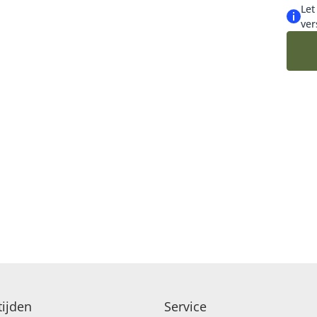
Let
ver
ijden
Service