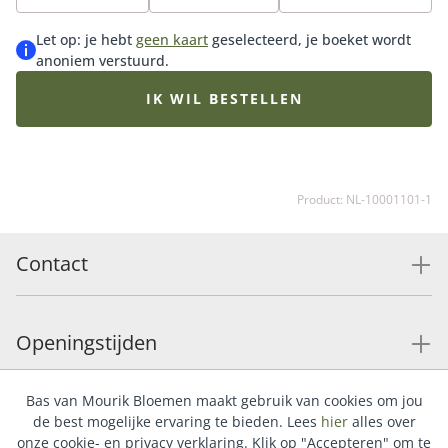
bijpassende vaas erbij en maak de verrassing
compleet.
Let op: je hebt
geen kaart
geselecteerd, je boeket wordt
anoniem verstuurd.
IK WIL BESTELLEN
Product: NL-10001101-1
Contact
Openingstijden
Bas van Mourik Bloemen maakt gebruik van cookies om jou
Service
de best mogelijke ervaring te bieden. Lees
hier
alles over
onze cookie- en privacy verklaring. Klik op "Accepteren" om te