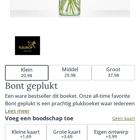
Middel
Groot
Klein
29,98
37,98
20,98
Bont geplukt
Een ware bestseller dit boeket. Onze all-time favorite
Bont geplukt is een prachtig plukboeket waar iedereen
blij van wordt. Bont geplukt kenmerkt zich door de
Lees meer
Voeg een boodschap toe
kleurrijke gerbera, mooie roos en de gele bolletjes
Geen kaart
(craspedia). Het perfecte boeket om iemand mee te
Kleine kaart
Grote kaart
Eigen ontwerp
verrassen, feliciteren of verwennen. Tip: bestel onze
+1,69
+3,69
+3,99